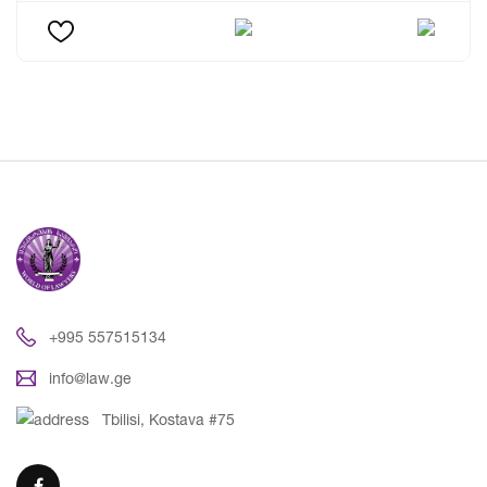
+995 557515134
info@law.ge
Tbilisi, Kostava #75